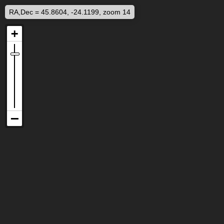
RA,Dec = 45.8604, -24.1199, zoom 14