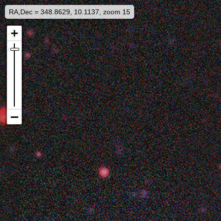
RA,Dec = 348.8629, 10.1137, zoom 15