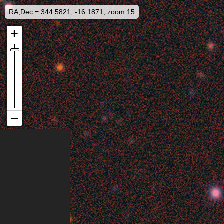
RA,Dec = 344.5821, -16.1871, zoom 15