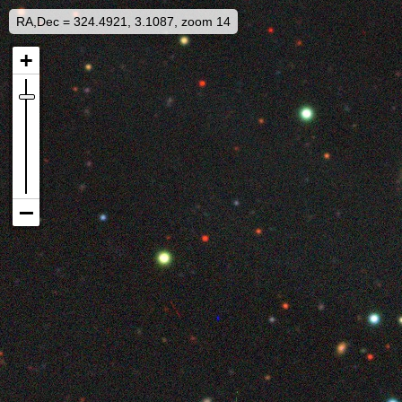
RA,Dec = 324.4921, 3.1087, zoom 14