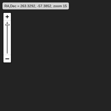
RA,Dec = 263.3292, -57.3852, zoom 15