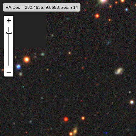
RA,Dec = 232.4635, 9.8653, zoom 14