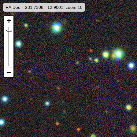
RA,Dec = 231.7308, -12.9001, zoom 15