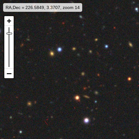
RA,Dec = 226.5849, 3.3707, zoom 14