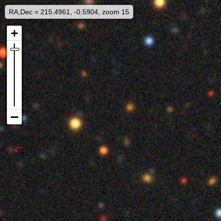
RA,Dec = 215.4961, -0.5904, zoom 15