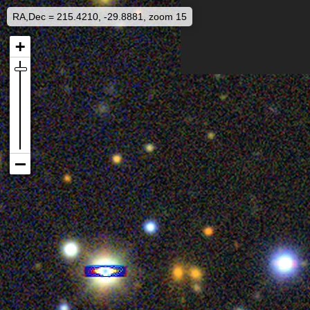
RA,Dec = 215.4210, -29.8881, zoom 15