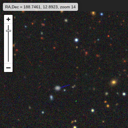
RA,Dec = 188.7461, 12.8923, zoom 14