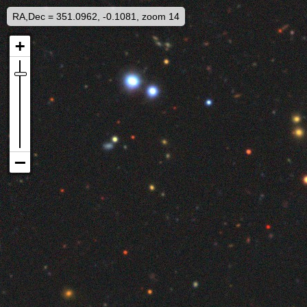
RA,Dec = 351.0962, -0.1081, zoom 14